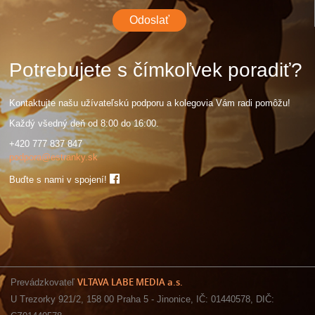
Potrebujete s čímkoľvek poradiť?
Kontaktujte našu užívateľskú podporu a kolegovia Vám radi pomôžu!
Každý všedný deň od 8:00 do 16:00.
+420 777 837 847
podpora@estranky.sk
Buďte s nami v spojení!
VLTAVA LABE MEDIA a.s.
Prevádzkovateľ
U Trezorky 921/2, 158 00 Praha 5 - Jinonice, IČ: 01440578, DIČ: