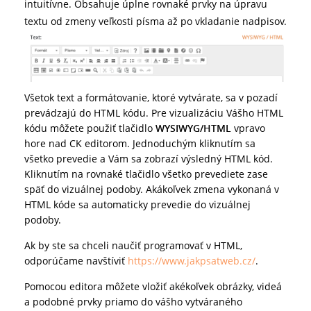
intuitívne. Obsahuje úplne rovnaké prvky na úpravu
textu od zmeny veľkosti písma až po vkladanie nadpisov.
Všetok text a formátovanie, ktoré vytvárate, sa v pozadí
prevádzajú do HTML kódu. Pre vizualizáciu Vášho HTML
kódu môžete použiť tlačidlo
WYSIWYG/HTML
vpravo
hore nad CK editorom. Jednoduchým kliknutím sa
všetko prevedie a Vám sa zobrazí výsledný HTML kód.
Kliknutím na rovnaké tlačidlo všetko prevediete zase
späť do vizuálnej podoby. Akákoľvek zmena vykonaná v
HTML kóde sa automaticky prevedie do vizuálnej
podoby.
Ak by ste sa chceli naučiť programovať v HTML,
odporúčame navštíviť
https://www.jakpsatweb.cz/
.
Pomocou editora môžete vložiť akékoľvek obrázky, videá
a podobné prvky priamo do vášho vytváraného