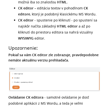
možná iba so znalosťou
HTML
.
CK editor
– editácia textov v pohodlnom
CK
editore
, ktorý je podobný klasickému MS Wordu.
CK editor
- spustenie po kliknutí - po spustení sa
najskôr načíta základný
HTML editor
a až po
kliknutí do priestoru editora sa nahrá vizuálny
WYSIWYG
editor.
Upozornenie
:
Pokiaľ sa vám CK editor zle zobrazuje, pravdepodobne
nemáte aktuálnu verziu prehliadača.
Ovládanie CK editora
- samotné ovládanie je dosť
podobné aplikácii z MS Wordu, a teda je veľmi