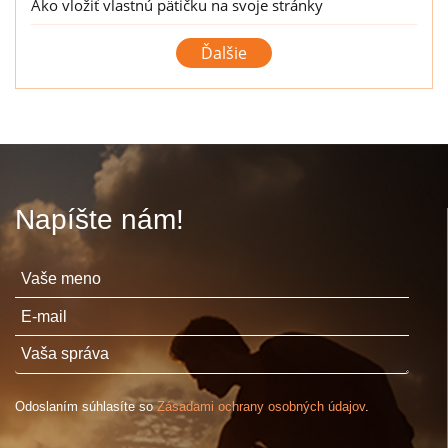
Ako vložiť vlastnú pätičku na svoje stránky
Zmazanie stránok
Zmena obrázku v pozadí šablóny
Vloženie ikony stránky
Úpravy nadpisu
Zmena farby pozadia šablóny
Objednávkový formulár - Jednoduchý návod (1/2)
Napíšte nám!
Objednávkový formulár - Jednoduchý návod (2/2)
Odoslaním súhlasíte so
Zásadami ochrany osobných údajov
.