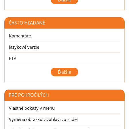
Vložiť mapu
Fotoalbum
ČASTO HĽADANÉ
Vložiť obrázok
Komentáre
Moduly
Jazykové verzie
Heslo
FTP
Kontakt
Formuláre
Maillist
Pridanie e-mailu do poštového klienta
PRE POKROČILÝCH
Štatistiky
Vlastné odkazy v menu
Vlastný kód
Výmena obrázku v záhlaví za slider
Zámok