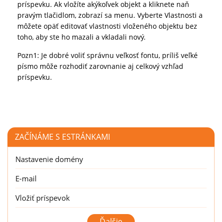
príspevku. Ak vložíte akýkoľvek objekt a kliknete naň
pravým tlačidlom, zobrazí sa menu. Vyberte Vlastnosti a
môžete opäť editovať vlastnosti vloženého objektu bez
toho, aby ste ho mazali a vkladali nový.
Pozn1: Je dobré voliť správnu veľkosť fontu, príliš veľké
písmo môže rozhodiť zarovnanie aj celkový vzhľad
príspevku.
ZAČÍNÁME S ESTRÁNKAMI
Nastavenie domény
E-mail
Vložiť príspevok
Vložit soubor